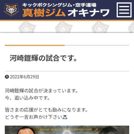
ホーム
真樹ジムオキナワのナイスな
ところ
コース紹介
トレーナー紹介
河崎鎧輝の試合です。
入会案内
アクセス・駐車場
2022年6月29日
ブログ
お知らせ
河崎鎧輝の試合が決まっています。
お問い合わせ
無料体験レッスン予約
今、追い込み中です。
皆さまの応援がとても励みになります。
どうぞ一言お声かけ下さい