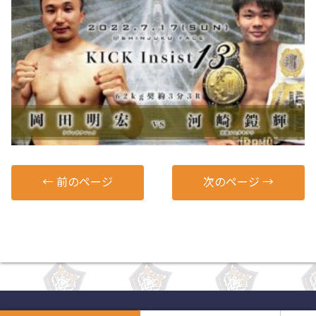
←
前のページ
次のページ
→
© 2014
真樹ジムオキナワ